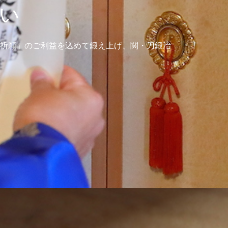
い
祈願」のご利益を込めて鍛え上げ、関・刀鍛冶