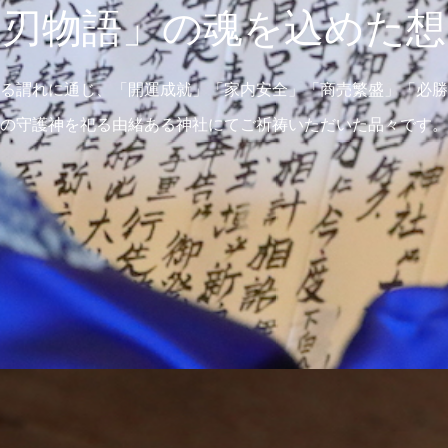
「刃物語」の魂を込めた想
る謂れに通じ、「開運成就」「家内安全」「商売繁盛」「必勝
の守護神を祀る由緒ある神社にてご祈祷いただいた品々です。