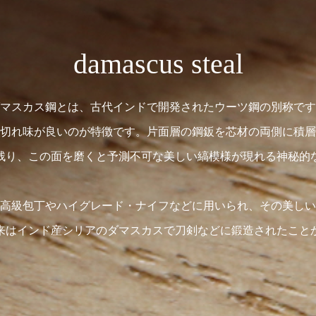
damascus steal
マスカス鋼とは、古代インドで開発されたウーツ鋼の別称です
切れ味が良いのが特徴です。片面層の鋼鈑を芯材の両側に積層
残り、この面を磨くと予測不可な美しい縞模様が現れる神秘的
高級包丁やハイグレード・ナイフなどに用いられ、その美しい
来はインド産シリアのダマスカスで刀剣などに鍛造されたこと