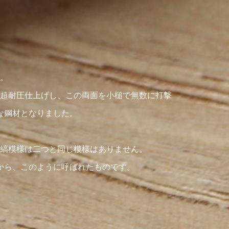
。
超耐圧仕上げし、この両面を小槌で無数に打撃
な鋼材となりました。
縞模様は二つと同じ模様はありません。
から、このように呼ばれたものです。