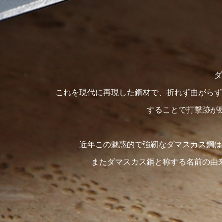
ダ
これを現代に再現した鋼材で、折れず曲がらず
することで打撃跡が
近年この魅惑的で強靭なダマスカス鋼は
またダマスカス鋼と称する名前の由